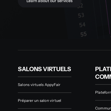
Learn about our services
SALONS VIRTUELS
PLAT
COM
Salons virtuels AppyFair
Platefor
Préparer un salon virtuel
Communa