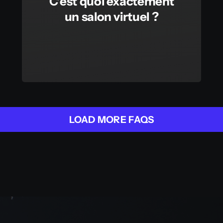
C’est quoi exactement
un salon virtuel ?
LOAD MORE FAQS