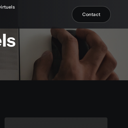
irtuels
Contact
ls