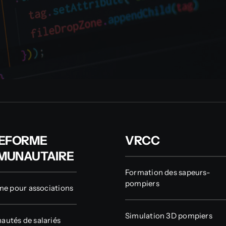
EFORME
VRCC
MUNAUTAIRE
Formation des sapeurs-
pompiers
me pour associations
Simulation 3D pompiers
utés de salariés