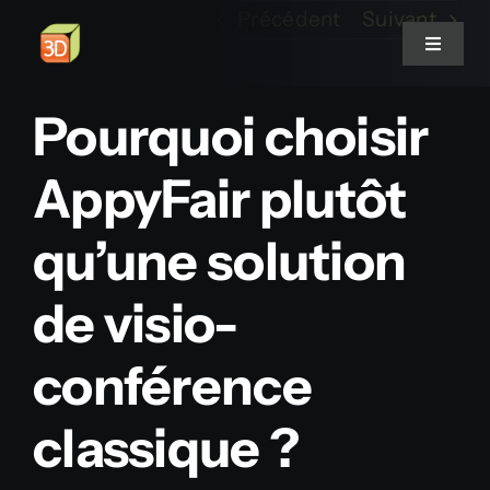
Passer
Précédent
Suivant
au
Toggle
Navigat
contenu
Pourquoi choisir
Plateformes Communautaires
AppyFair plutôt
Configurateurs 3D
qu’une solution
Salons virtuels
de visio-
VRCC
conférence
Notre histoire
classique ?
Contact