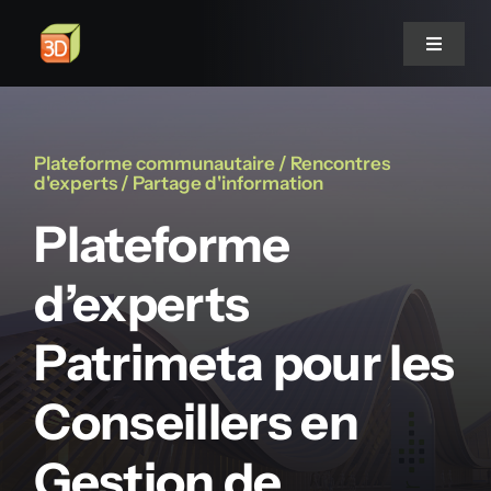
Passer
au
Toggle
Navigat
contenu
Plateformes Communautaires
Plateforme communautaire / Rencontres
d'experts / Partage d'information
Configurateurs 3D
Plateforme
Salons virtuels
d’experts
VRCC
Patrimeta pour les
Conseillers en
Notre histoire
Gestion de
Contact